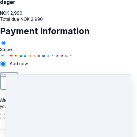
dager
NOK
2,990
Total due
NOK
2,990
Payment information
Stripe
Add new
After clicking "Pay", you will be redirected to Bancontact to complete
your purchase securely.
Jeg samtykker til motta informasjon og at kjøpet medfører
lagring av personopplysninger
I understand and agree to
the terms