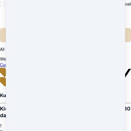
Yes, please send me important news and special offers via email
(recommended)
Unsubscribe any time.
Complete purchase
All transactions are secured using 256-bit encryption.
Welly AS
·
Norway
Customer service
·
Terms and conditions
Kurs
Kickstart: Få en treningsvane og bedre livsstil på 30
dager
1