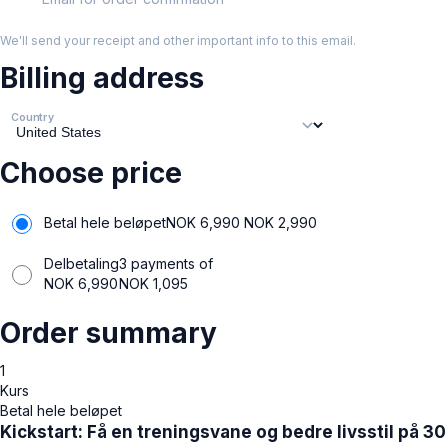
We'll send your receipt and other important info to this email.
Billing address
Country
Choose price
Betal hele beløpet
NOK 6,990
NOK
2,990
Delbetaling
3 payments of
NOK
6,990
NOK
1,095
Order summary
1
Kurs
Betal hele beløpet
Kickstart: Få en treningsvane og bedre livsstil på 30